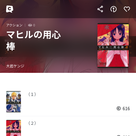
アクション
0
マヒルの用心
棒
大岩ケンジ
（１）
616
（２）