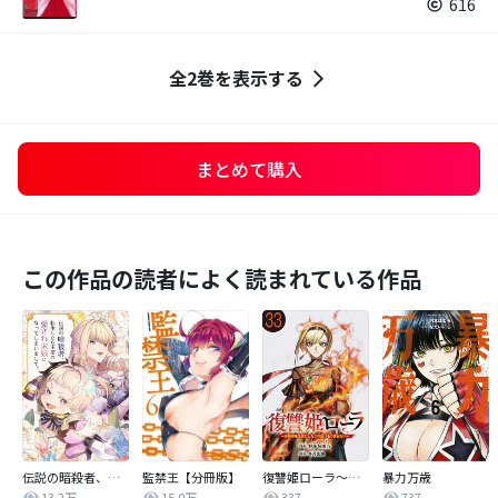
616
全2巻を表示する
まとめて購入
この作品の読者によく読まれている作品
伝説の暗殺者、転生したら王家の愛され末娘になってしまいまして。【タテヨミ】
監禁王【分冊版】
復讐姫ローラ～お姉様を生贄にしたこの国はもう要らない～(話売り)
暴力万歳
13.2万
15.0万
337
737