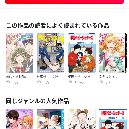
この作品の読者によく読まれている作品
恋はすぐお隣に【タテヨミ】
放課後ていぼう日誌
学園ベビーシッターズ
空をまとって
1.8万
6.5万
116.6万
1,146
同じジャンルの人気作品