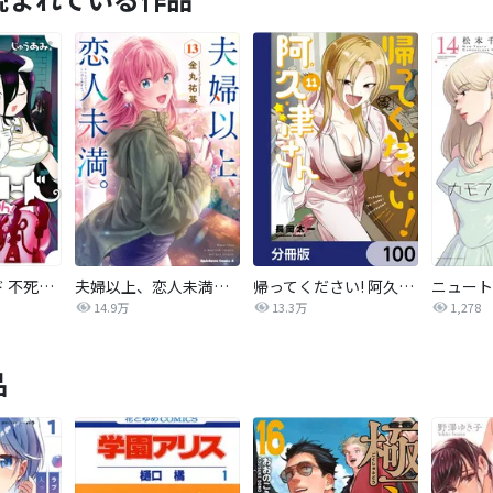
オーバーロード 不死者のOh!
夫婦以上、恋人未満。【分冊版】
帰ってください! 阿久津さん【分冊版】
14.9万
13.3万
1,278
品