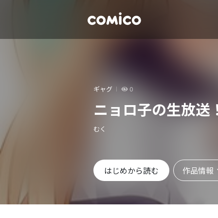
ギャグ
0
ニョロ子の生放送
むく
作品情報
はじめから読む