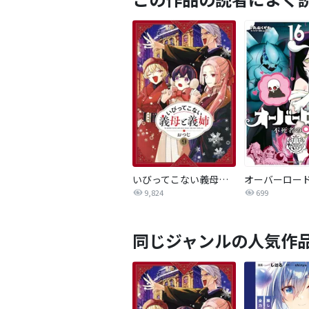
いびってこない義母と義姉
9,824
699
同じジャンルの人気作