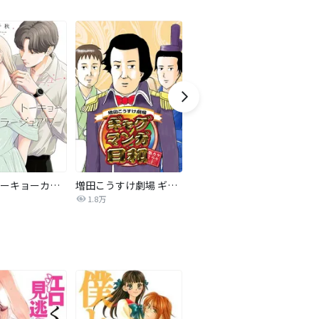
ニュートーキョーカモフラージュアワー
増田こうすけ劇場 ギャグマンガ日和 タテカラー版【タテヨミ】
妻は元ヒーロー
江
1.8万
300