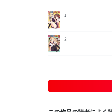
1
2
この作品の読者によく