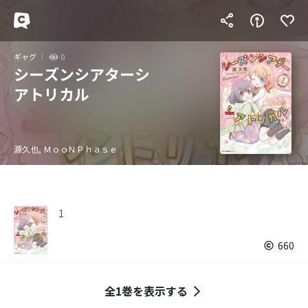
ギャグ
0
シーズンシアターシ
アトリカル
源久也, ＭｏｏＮＰｈａｓｅ
1
660
全1巻を表示する