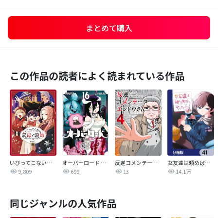
まとめて購入
この作品の読者によく読まれている作品
いびってこない義母と義姉
オーバーロード 不死者のOh!
反逆コメンテーターエンドウさん
女友達は頼めば意外とヤらせてくれる【分冊版】
9,809
699
13
14.1万
同じジャンルの人気作品