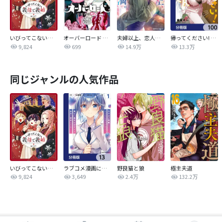
いびってこない義母と義姉
オーバーロード 不死者のOh!
夫婦以上、恋人未満。【分冊版】
帰ってください! 阿久津さん【分冊版】
9,824
699
14.9万
13.3万
同じジャンルの人気作品
いびってこない義母と義姉
ラブコメ漫画に入ってしまったので、推しの負けヒロインを全力で幸せにする【分冊版】
野良猫と狼
極主夫道
9,824
3,649
2.4万
132.2万