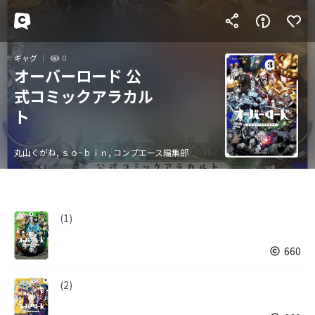
ギャグ
0
オーバーロード 公
式コミックアラカル
ト
丸山くがね, ｓｏ−ｂｉｎ, コンプエース編集部
(1)
660
(2)