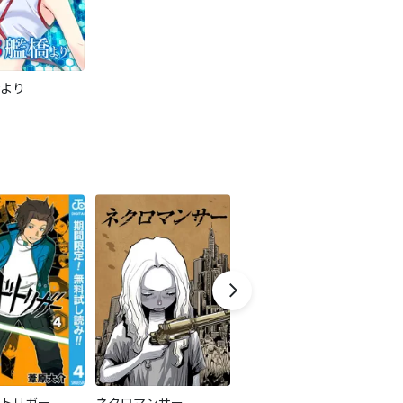
より
トリガー
ネクロマンサー
第３艦橋より
T