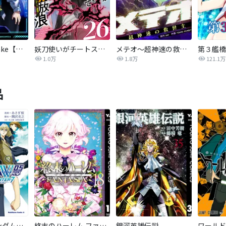
悪役人生RE-take【タテヨミ】
妖刀使いがチートスキルをもって異世界放浪 ～生まれ持ったチートは最強！！～
メテオ～超神速の救世主～【タテヨミ】
第３艦橋
1.0万
1.8万
121.1万
品
新機動戦記ガンダムW 0．5 PREVENTER-7
終末のハーレム ファンタジア セミカラー版
銀河英雄伝説
ワールド