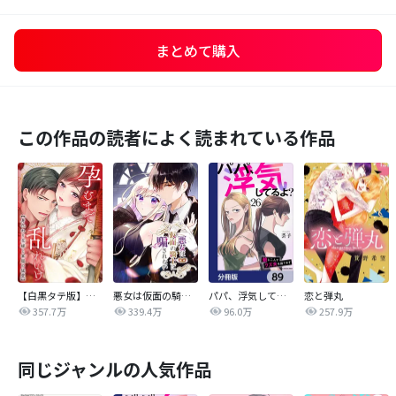
まとめて購入
この作品の読者によく読まれている作品
【白黒タテ版】孕むまで乱れいけ～身代わり花嫁と軍服の猛愛
悪女は仮面の騎士に騙されない
パパ、浮気してるよ？娘と二人でクズ夫を捨てます【分冊版】
恋と弾丸
357.7万
339.4万
96.0万
257.9万
同じジャンルの人気作品