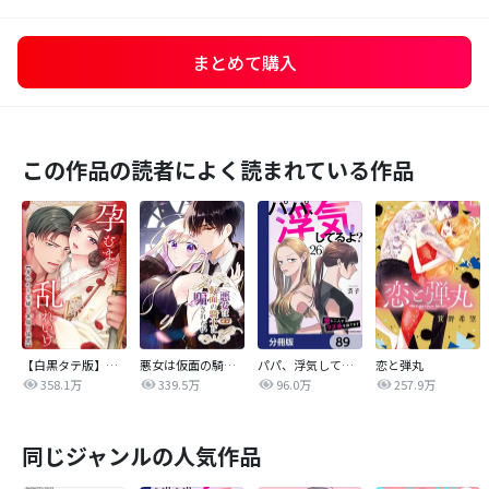
まとめて購入
この作品の読者によく読まれている作品
【白黒タテ版】孕むまで乱れいけ～身代わり花嫁と軍服の猛愛
悪女は仮面の騎士に騙されない
パパ、浮気してるよ？娘と二人でクズ夫を捨てます【分冊版】
恋と弾丸
358.1万
339.5万
96.0万
257.9万
同じジャンルの人気作品