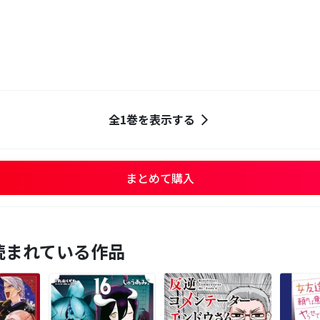
全1巻を表示する
まとめて購入
読まれている作品