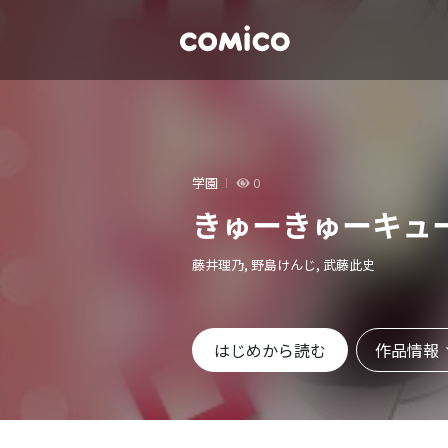
学園
0
きゅーきゅーキュ
藤井理乃, 野島けんじ, 武藤此史
作品情報
はじめから読む