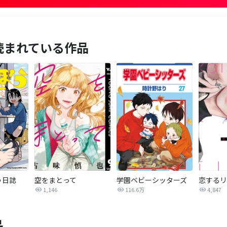
読まれている作品
う日誌
空をまとって
学園ベビーシッターズ
1,146
116.6万
4,847
品