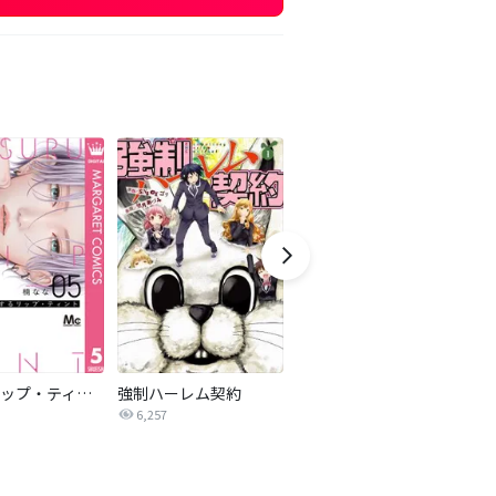
恋するリップ・ティント
強制ハーレム契約
南天さんは実らない【タテヨミ】
6,257
2.6万