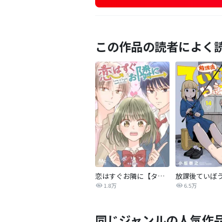
この作品の読者によく
恋はすぐお隣に【タテヨミ】
放課後ていぼ
1.8万
6.5万
同じジャンルの人気作