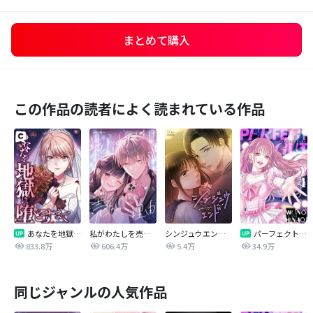
まとめて購入
この作品の読者によく読まれている作品
あなたを地獄に堕とすまで
私がわたしを売る理由
シンジュウエンド【タテヨミ】
パーフェクトグリッター
833.8万
606.4万
5.4万
34.9万
同じジャンルの人気作品