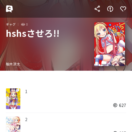
ギャグ
0
hshsさせろ!!
柚木涼太
1
627
2