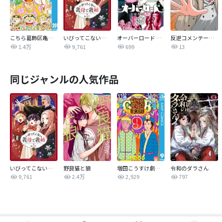
こちら葛飾区亀有公園前派出所
いびってこない義母と義姉
オーバーロード 不死者のOh!
反逆コメンテーターエンドウさん
1.4万
9,761
699
13
同じジャンルの人気作品
いびってこない義母と義姉
野良猫と狼
増田こうすけ劇場 ギャグマンガ日和GB
令和のダラさん
9,761
2.4万
2,929
797