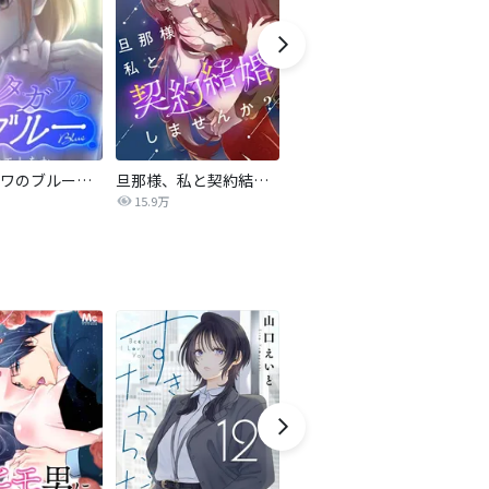
サレタガワのブルー【タテヨミ】
旦那様、私と契約結婚しませんか？【タテヨミ】
私の中に傾国の悪女がいますが、絶対に国は滅ぼしません！【タテヨミ】
15.9万
9,697