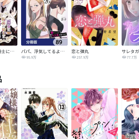
悪女は仮面の騎士に騙されない
パパ、浮気してるよ？娘と二人でクズ夫を捨てます【分冊版】
恋と弾丸
95.9万
257.9万
77.7万
品