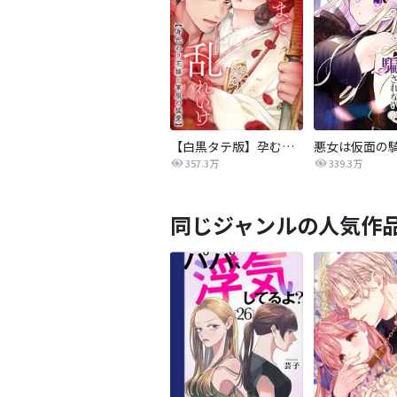
【白黒タテ版】孕むまで乱れいけ～身代わり花嫁と軍服の猛愛
357.3万
339.3万
同じジャンルの人気作