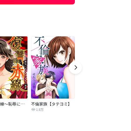
復讐の赤線～恥辱にまみれた少女の運命～【タテヨミ】
不倫家族【タテヨミ】
夫を社会的に抹殺する5つの方法
1.8万
629.5万