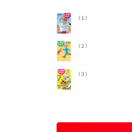
（１）
（２）
（３）