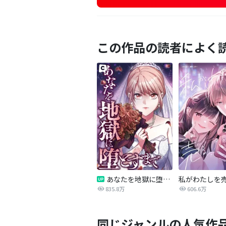
この作品の読者によく
あなたを地獄に堕とすまで
私がわたしを
835.8万
606.6万
同じジャンルの人気作