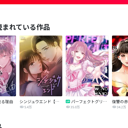
読まれている作品
売る理由
シンジュウエンド【タテヨミ】
パーフェクトグリッター
5.4万
35.0万
34.2万
品