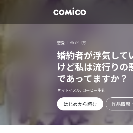
恋愛
89.4万
婚約者が浮気して
けど私は流行りの
であってますか？
ヤマトイヌル, コーヒー牛乳
作品情報
はじめから読む