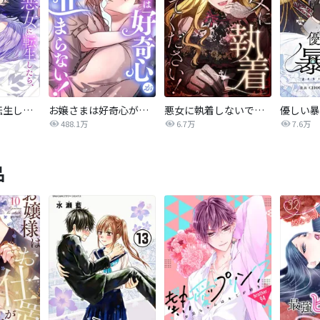
おデブ悪女に転生したら、なぜかラスボス王子様に執着されています
お嬢さまは好奇心が止まらない！
悪女に執着しないでください！【タテヨミ】
488.1万
6.7万
7.6万
品