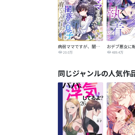
病弱ママですが、闇落ち息子を育ててみせます！【タテヨミ】
20.0万
489.4万
同じジャンルの人気作