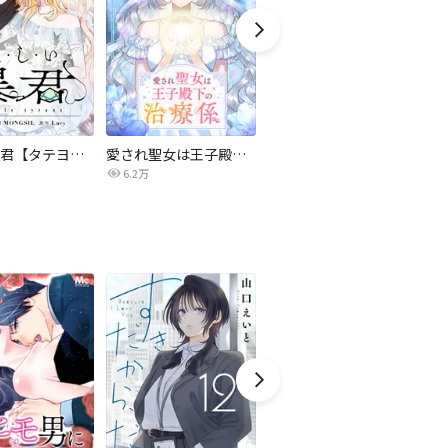
優しい暴君【タテヨミ】
愛され聖女は王子殿下の治療係【タテヨミ】
【単話】軍神の花嫁
6.2万
384