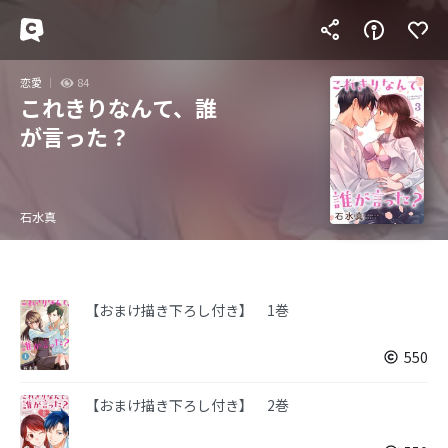
恋愛
84
これきりなんて、誰
が言った？
石水真
【おまけ描き下ろし付き】 1巻
550
【おまけ描き下ろし付き】 2巻