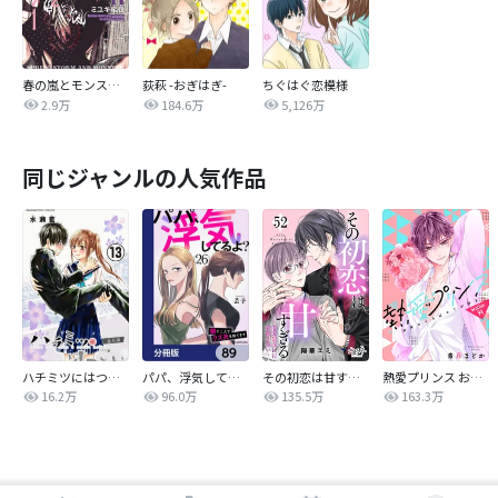
春の嵐とモンスター
荻萩 -おぎはぎ-
ちぐはぐ恋模様
2.9万
184.6万
5,126万
同じジャンルの人気作品
ハチミツにはつこい
パパ、浮気してるよ？娘と二人でクズ夫を捨てます【分冊版】
その初恋は甘すぎる～恋愛処女には刺激が強い～
熱愛プリンス お兄ちゃんはキミが好き
16.2万
96.0万
135.5万
163.3万