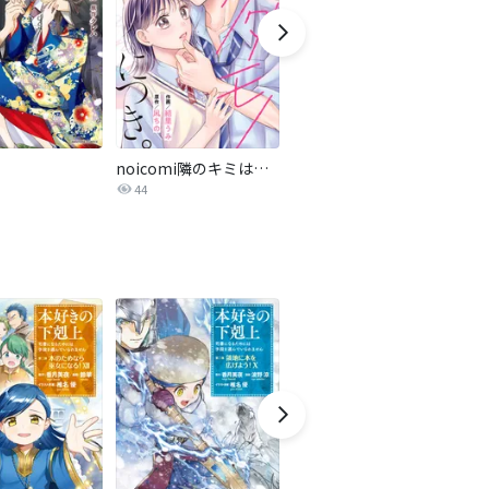
noicomi隣のキミはケダモノにつき。
ごほうびは夜にちょうだい
44
103.6万