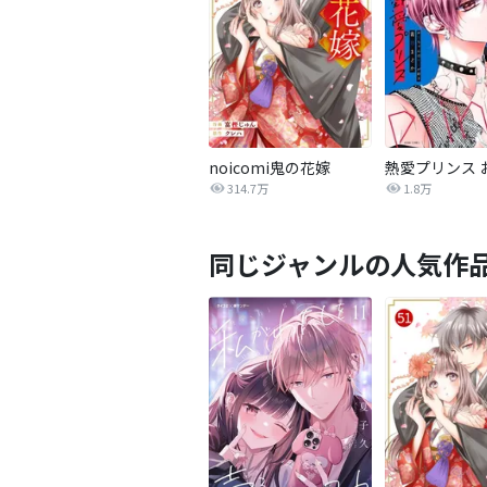
noicomi鬼の花嫁
314.7万
1.8万
同じジャンルの人気作