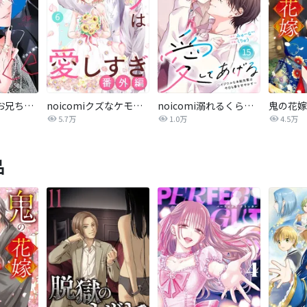
熱愛プリンス お兄ちゃんはキミが好き
noicomiクズなケモノは愛しすぎ
noicomi溺れるくらいに、愛してあげる～イジワルな未紘先輩は今日も番を甘やかす～
鬼の花嫁
5.7万
1.0万
4.5万
品