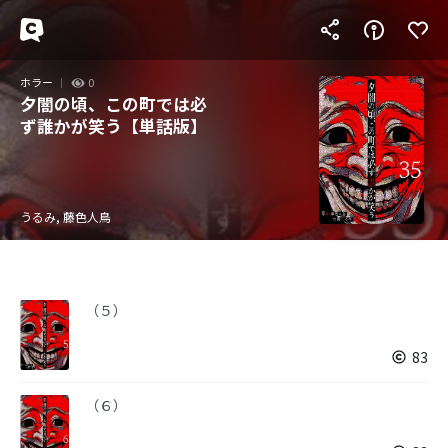
ホラー
0
夕闇の頃、この町では必
ず誰かが笑う【単話版】
うるみ, 藤色人鳥
（５）
83
（６）