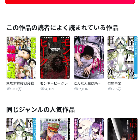
この作品の読者によく読まれている作品
家族対抗殺戮合戦
モンキーピーク the Rock
こんな人生は絶対嫌だ
怪物事変
93.0万
4,189
2,036
2.5万
同じジャンルの人気作品