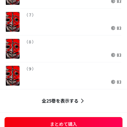
83
（７）
83
（８）
83
（９）
83
全25巻を表示する
まとめて購入