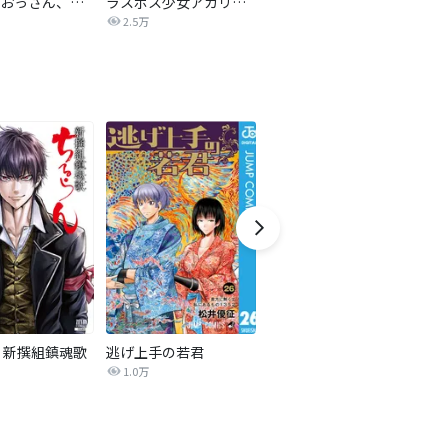
片田舎のおっさん、剣聖になる～ただの田舎の剣術師範だったのに、大成した弟子たちが俺を放ってくれない件～(話売り)
ラスボス少女アカリ～ワタシより強いやつに会いに現代に行く～【タテヨミ】
怪獣８号 タテカラー版【タテヨミ】
2.5万
4.2万
 新撰組鎮魂歌
逃げ上手の若君
漆黒使いの最強勇者 仲間全員に裏切られたので最強の魔物と組みます
1.0万
2.8万