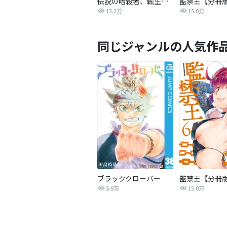
伝説の暗殺者、転生したら王家の愛され末娘になってしまいまして。【タテヨミ】
監禁王【分冊
13.2万
15.0万
同じジャンルの人気作
ブラッククローバー
監禁王【分冊
5.9万
15.0万