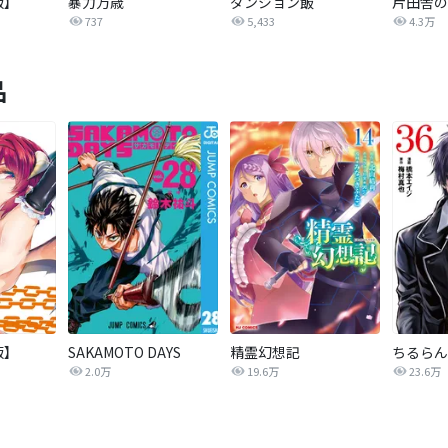
版】
暴力万歳
ダンジョン飯
737
5,433
4.3万
品
版】
SAKAMOTO DAYS
精霊幻想記
ちるらん
2.0万
19.6万
23.6万