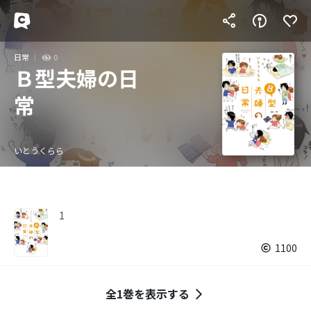
日常
0
Ｂ型夫婦の日
常
いとうくらら
1
1100
全1巻を表示する