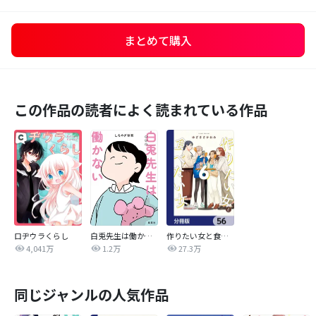
まとめて購入
この作品の読者によく読まれている作品
ロヂウラくらし
白兎先生は働かない【タテヨミ】
作りたい女と食べたい女【分冊版】
4,041万
1.2万
27.3万
同じジャンルの人気作品