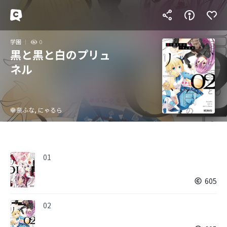
学園
0
黒と黒と白のプリュ
ネル
幸奈ふな, にゃるら
01
605
02