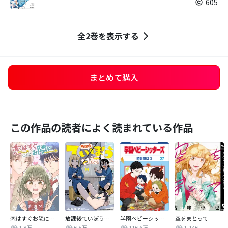
605
全2巻を表示する
まとめて購入
この作品の読者によく読まれている作品
恋はすぐお隣に【タテヨミ】
放課後ていぼう日誌
学園ベビーシッターズ
空をまとって
1.8万
6.5万
116.6万
1,146