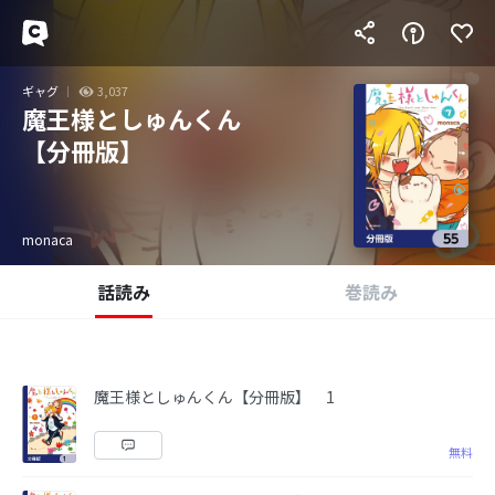
ギャグ
3,037
魔王様としゅんくん
【分冊版】
monaca
話読み
巻読み
魔王様としゅんくん【分冊版】 1
無料