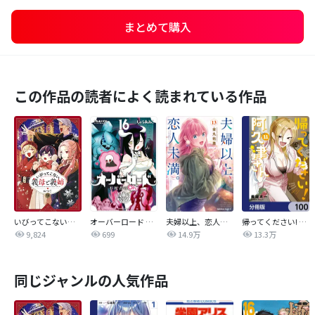
まとめて購入
この作品の読者によく読まれている作品
いびってこない義母と義姉
オーバーロード 不死者のOh!
夫婦以上、恋人未満。【分冊版】
帰ってください! 阿久津さん【分冊版】
9,824
699
14.9万
13.3万
同じジャンルの人気作品