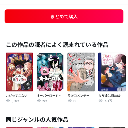
まとめて購入
この作品の読者によく読まれている作品
いびってこない義母と義姉
オーバーロード 不死者のOh!
反逆コメンテーターエンドウさん
女友達は頼めば意外とヤらせてくれる【分冊版】
9,809
699
13
14.1万
同じジャンルの人気作品