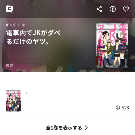
ギャグ
0
電車内でJKがダベ
るだけのヤツ。
茶麻
1
528
全1巻を表示する