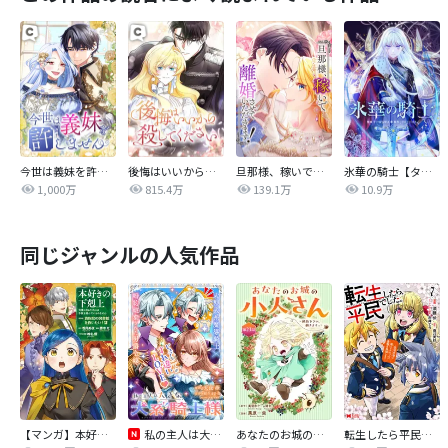
今世は義妹を許しません
後悔はいいから殺してください
旦那様、稼いで離婚させていただきます！
氷華の騎士【タテヨミ】
1,000万
815.4万
139.1万
10.9万
同じジャンルの人気作品
【マンガ】本好きの下剋上 第四部
私の主人は大きな犬系騎士様
あなたのお城の小人さん ～御飯下さい、働きますっ～（コミック）【分冊版】
転生したら平民でした。～生活水準に耐えられないので貴族を目指します～（コミック）