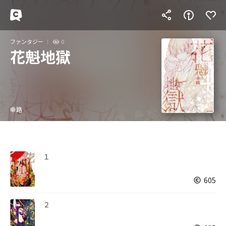
ファンタジー
0
花魁地獄
幸路
１
605
２