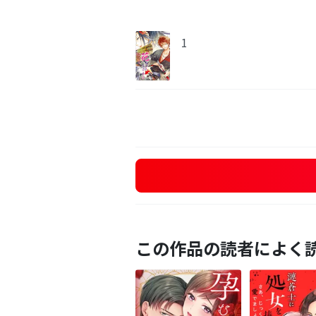
1
この作品の読者によく