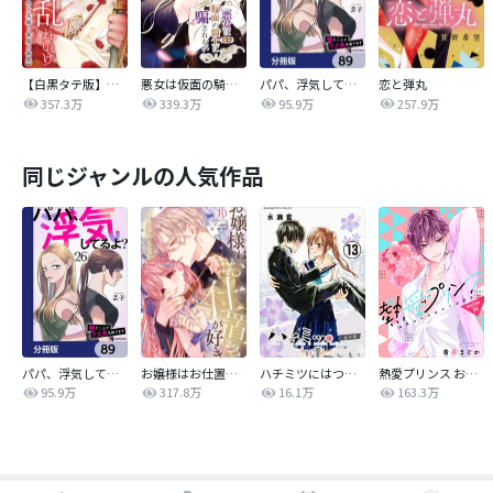
【白黒タテ版】孕むまで乱れいけ～身代わり花嫁と軍服の猛愛
悪女は仮面の騎士に騙されない
パパ、浮気してるよ？娘と二人でクズ夫を捨てます【分冊版】
恋と弾丸
357.3万
339.3万
95.9万
257.9万
同じジャンルの人気作品
パパ、浮気してるよ？娘と二人でクズ夫を捨てます【分冊版】
お嬢様はお仕置きが好き
ハチミツにはつこい
熱愛プリンス お兄ちゃんはキミが好き
95.9万
317.8万
16.1万
163.3万