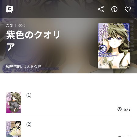
恋愛
0
紫色のクオリ
ア
綱島志朗, うえお久光
(1)
627
(2)