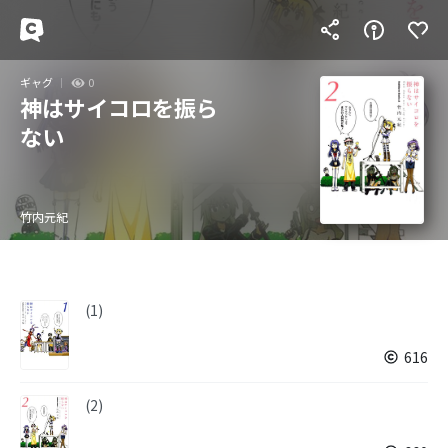
ギャグ
0
神はサイコロを振ら
ない
竹内元紀
(1)
616
(2)