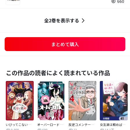
660
全2巻を表示する
まとめて購入
この作品の読者によく読まれている作品
いびってこない義母と義姉
オーバーロード 不死者のOh!
反逆コメンテーターエンドウさん
女友達は頼めば意外とヤらせてくれる【分冊版】
9,809
699
13
14.1万