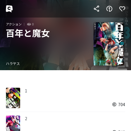
アクション
0
百年と魔女
ハラヤス
1
704
2