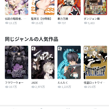
伝説の暗殺者、転生したら王家の愛され末娘になってしまいまして。【タテヨミ】
監禁王【分冊版】
暴力万歳
ダンジョン飯
13.2万
15.0万
737
5,433
同じジャンルの人気作品
フラワーウォー
JADE
えんたく
怪盗ロットワイラー
10.7万
2,975万
1,225万
25.0万