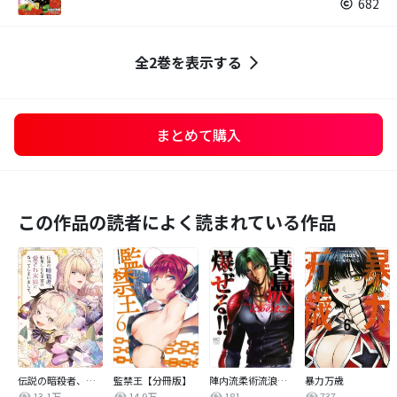
682
全2巻を表示する
まとめて購入
この作品の読者によく読まれている作品
伝説の暗殺者、転生したら王家の愛され末娘になってしまいまして。【タテヨミ】
監禁王【分冊版】
陣内流柔術流浪伝 真島、爆ぜる！！
暴力万歳
13.1万
14.9万
181
737