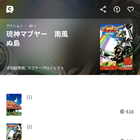
アクション
0
琉神マブヤー 南風
ぬ島
大和田秀樹, マブヤープロジェクト
(1)
616
(2)