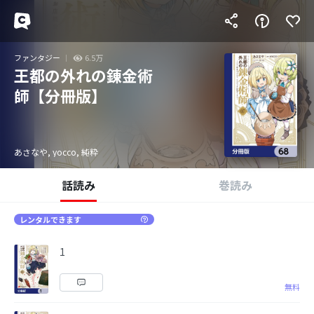
ファンタジー
6.5万
王都の外れの錬金術
師【分冊版】
あさなや, yocco, 純粋
話読み
巻読み
レンタルできます
1
無料