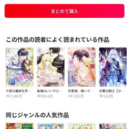
まとめて購入
この作品の読者によく読まれている作品
今世は義妹を許しません
後悔はいいから殺してください
旦那様、稼いで離婚させていただきます！
氷華の騎士【タテヨミ】
1,000万
815.4万
139.2万
10.9万
同じジャンルの人気作品