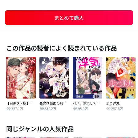
まとめて購入
この作品の読者によく読まれている作品
【白黒タテ版】孕むまで乱れいけ～身代わり花嫁と軍服の猛愛
悪女は仮面の騎士に騙されない
パパ、浮気してるよ？娘と二人でクズ夫を捨てます【分冊版】
恋と弾丸
357.1万
339.2万
95.9万
257.8万
同じジャンルの人気作品