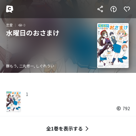
恋愛
0
水曜日のおさまけ
豚もう, 二丸修一, しぐれうい
1
792
全1巻を表示する