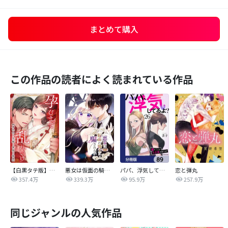
まとめて購入
この作品の読者によく読まれている作品
【白黒タテ版】孕むまで乱れいけ～身代わり花嫁と軍服の猛愛
悪女は仮面の騎士に騙されない
パパ、浮気してるよ？娘と二人でクズ夫を捨てます【分冊版】
恋と弾丸
357.4万
339.3万
95.9万
257.9万
同じジャンルの人気作品