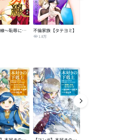
復讐の赤線～恥辱にまみれた少女の運命～【タテヨミ】
不倫家族【タテヨミ】
夫を社会的に抹殺する5つの方法
1.8万
629.6万
【マンガ】本好きの下剋上 第二部
【マンガ】本好きの下剋上 第三部
天は赤い河のほとり
傍