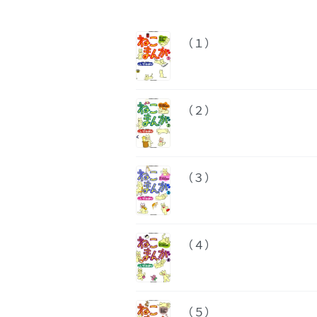
（１）
（２）
（３）
（４）
（５）