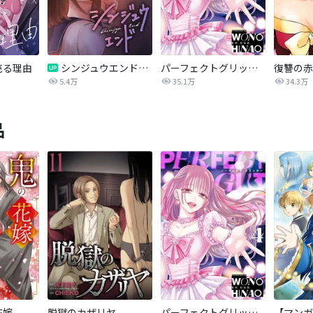
売る理由
シンジュウエンド【タテヨミ】
パーフェクトグリッター
5.4万
35.1万
34.3万
品
花嫁
脱獄のカザリヤ
パーフェクトグリッター