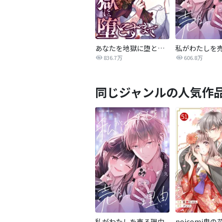
あなたを地獄に堕とすまで
私がわたしを
836.7万
606.8万
同じジャンルの人気作
私がわたしを売る理由
noicomi鬼の