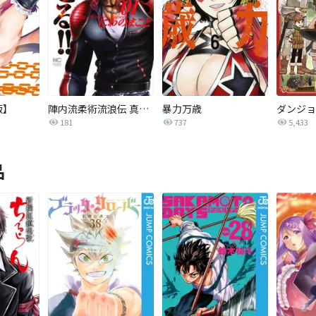
版】
陣内流柔術流浪伝 真島、爆ぜる！！
暴力万歳
ダンジョ
181
737
5,433
品