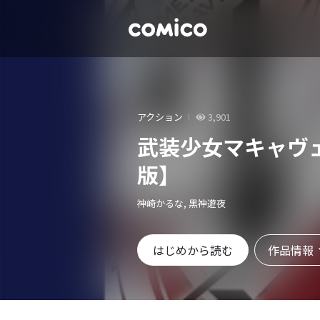
アクション
3,901
武装少女マキャヴ
版】
神崎かるな, 黒神遊夜
作品情報
はじめから読む