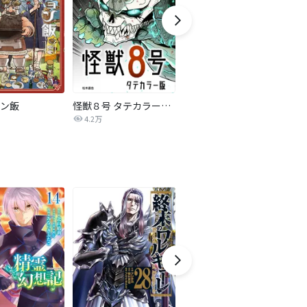
ン飯
怪獣８号 タテカラー版【タテヨミ】
ラスボス少女アカリ～ワタシより強いやつに会いに現代に行く～【タテヨミ】
4.2万
2.5万