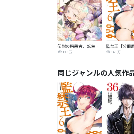
伝説の暗殺者、転生したら王家の愛され末娘になってしまいまして。【タテヨミ】
監禁王【分冊
13.1万
14.9万
同じジャンルの人気作