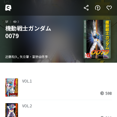
SF
3
機動戦士ガンダム
0079
近藤和久, 矢立肇・富野由悠季
VOL.1
598
VOL.2