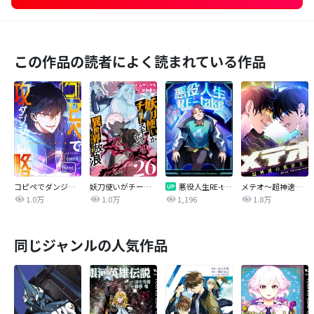
この作品の読者によく読まれている作品
コピペでダンジョン攻略！【タテヨミ】
妖刀使いがチートスキルをもって異世界放浪 ～生まれ持ったチートは最強！！～
悪役人生RE-take【タテヨミ】
メテオ～超神速の救世主～【タテヨミ】
1.0万
1.0万
1,196
1.8万
同じジャンルの人気作品