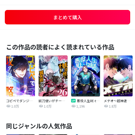
まとめて購入
この作品の読者によく読まれている作品
コピペでダンジョン攻略！【タテヨミ】
妖刀使いがチートスキルをもって異世界放浪 ～生まれ持ったチートは最強！！～
悪役人生RE-take【タテヨミ】
メテオ～超神速の救世主～【タテヨミ】
1.0万
1.0万
1,196
1.8万
同じジャンルの人気作品