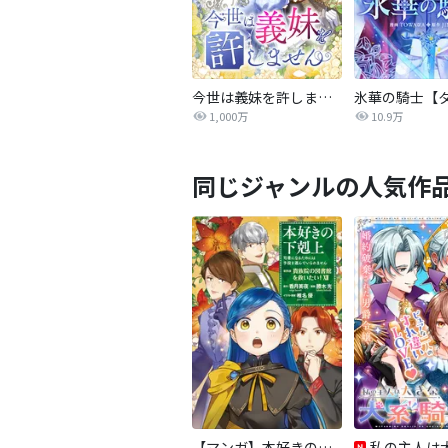
今世は義妹を許しません
1,000万
10.9万
同じジャンルの人気作
【マンガ】本好きの下剋上 第四部