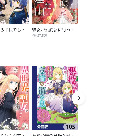
転生したら平民でした。～生活水準に耐えられないので貴族を目指します～（コミック）
彼女が公爵邸に行った理由【タテヨミ】
妹に婚約者を譲れと言われました 最強の竜に気に入られてまさかの王国乗っ取り?【分冊版】
27.5万
44.5万
異世界から聖女が来るようなので、邪魔者は消えようと思います【分冊版】
悪役令嬢の怠惰な溜め息【分冊版】
【単話版】意地悪姉と呼ばれた令嬢、実はとても優れた魔法使いでした。@COMIC
傷