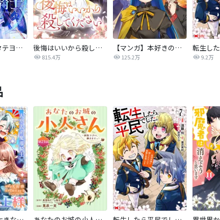
氷華の騎士【タテヨミ】
後悔はいいから殺してください
【マンガ】本好きの下剋上 第四部
815.4万
125.2万
9.2万
品
私の主人は大きな犬系騎士様
あなたのお城の小人さん ～御飯下さい、働きますっ～（コミック）【分冊版】
転生したら平民でした。～生活水準に耐えられないので貴族を目指します～（コミック）