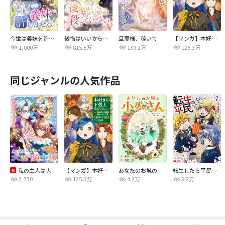
今世は義妹を許しません
後悔はいいから殺してください
旦那様、稼いで離婚させていただきます！
【マンガ】本好きの下剋上 第四部
1,000万
815.5万
139.2万
125.3万
同じジャンルの人気作品
私の主人は大きな犬系騎士様
【マンガ】本好きの下剋上 第四部
あなたのお城の小人さん ～御飯下さい、働きますっ～（コミック）【分冊版】
転生したら平民でした。～生活水準に耐えられないので貴族を目指します～（コミック）
2,730
125.3万
4.2万
9.2万