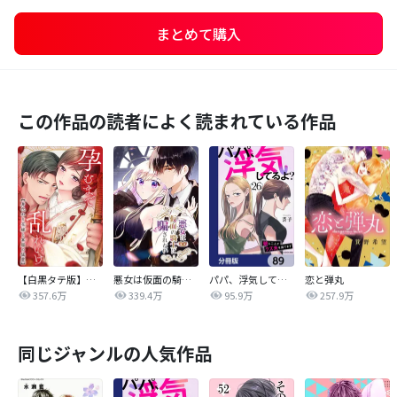
まとめて購入
この作品の読者によく読まれている作品
【白黒タテ版】孕むまで乱れいけ～身代わり花嫁と軍服の猛愛
悪女は仮面の騎士に騙されない
パパ、浮気してるよ？娘と二人でクズ夫を捨てます【分冊版】
恋と弾丸
357.6万
339.4万
95.9万
257.9万
同じジャンルの人気作品