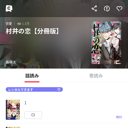
恋愛
1.3万
村井の恋【分冊版】
島順太
話読み
巻読み
レンタルできます
1
無料