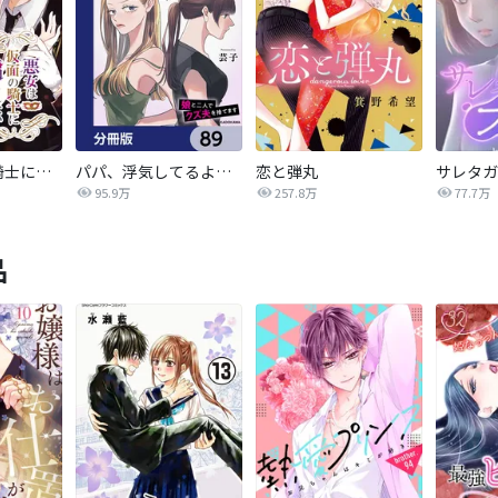
悪女は仮面の騎士に騙されない
パパ、浮気してるよ？娘と二人でクズ夫を捨てます【分冊版】
恋と弾丸
95.9万
257.8万
77.7万
品