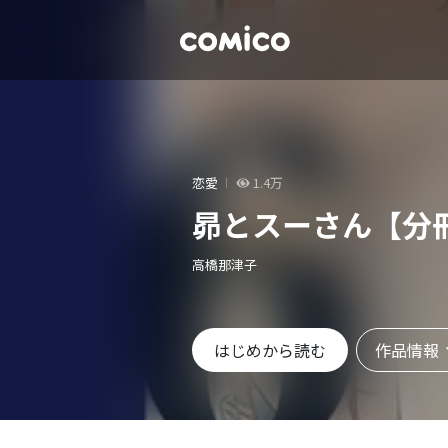
恋愛
1.4万
昴とスーさん【分
高橋那津子
作品情報
はじめから読む