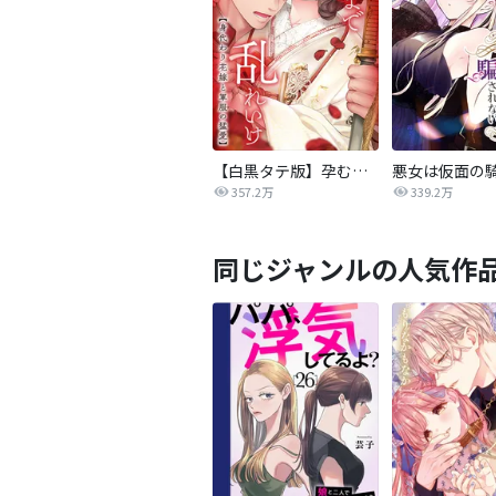
【白黒タテ版】孕むまで乱れいけ～身代わり花嫁と軍服の猛愛
357.2万
339.2万
同じジャンルの人気作