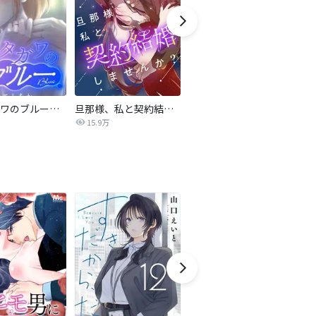
サレタガワのブルー【タテヨミ】
旦那様、私と契約結婚しませんか？【タテヨミ】
私の中に傾国の悪女がいますが、絶対に国は滅ぼしません！【タテヨミ】
15.9万
9,697