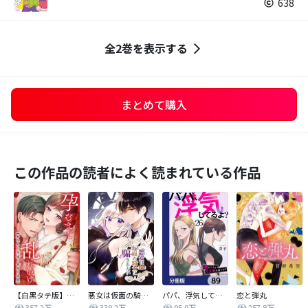
638
全2巻を表示する
まとめて購入
この作品の読者によく読まれている作品
【白黒タテ版】孕むまで乱れいけ～身代わり花嫁と軍服の猛愛
悪女は仮面の騎士に騙されない
パパ、浮気してるよ？娘と二人でクズ夫を捨てます【分冊版】
恋と弾丸
357.2万
339.2万
95.9万
257.8万