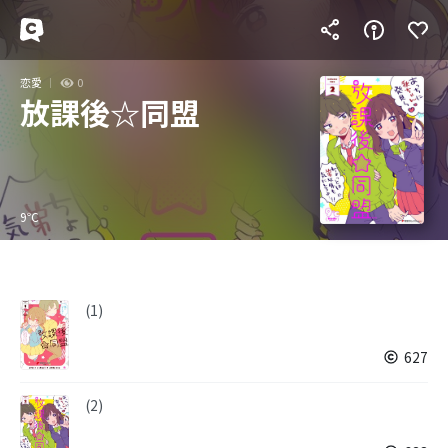
恋愛
0
放課後☆同盟
9℃
(1)
627
(2)