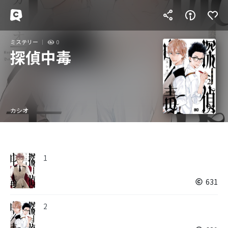
ミステリー
0
探偵中毒
カシオ
1
631
2