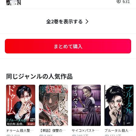
631
全2巻を表示する
まとめて購入
同じジャンルの人気作品
ドゥーム 殺人警察官の断罪録 分冊版
【単話】復讐の同窓会
サイコ×パスト 猟奇殺人潜入捜査
ブルータル 殺人警察官の告白
2,910
4,065
248.7万
172.1万