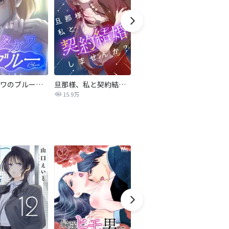
サレタガワのブルー【タテヨミ】
旦那様、私と契約結婚しませんか？【タテヨミ】
私の中に傾国の悪女がいますが、絶対に国は滅ぼしません！【タテヨミ】
15.9万
9,697