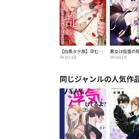
【白黒タテ版】孕むまで乱れいけ～身代わり花嫁と軍服の猛愛
357.4万
339.3万
同じジャンルの人気作