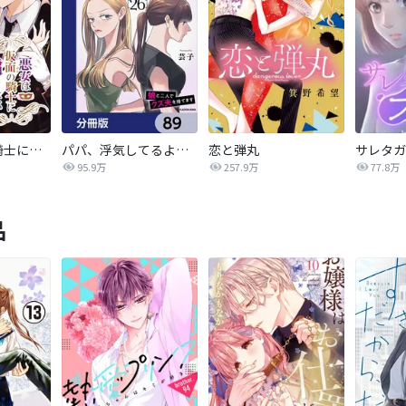
悪女は仮面の騎士に騙されない
パパ、浮気してるよ？娘と二人でクズ夫を捨てます【分冊版】
恋と弾丸
95.9万
257.9万
77.8万
品