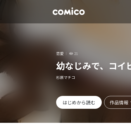
恋愛
21
幼なじみで、コイ
杉原マチコ
作品情報
はじめから読む