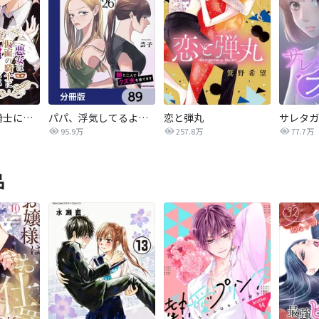
悪女は仮面の騎士に騙されない
パパ、浮気してるよ？娘と二人でクズ夫を捨てます【分冊版】
恋と弾丸
95.9万
257.8万
77.7万
品