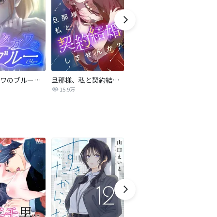
サレタガワのブルー【タテヨミ】
旦那様、私と契約結婚しませんか？【タテヨミ】
私の中に傾国の悪女がいますが、絶対に国は滅ぼしません！【タテヨミ】
15.9万
9,697