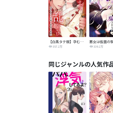
【白黒タテ版】孕むまで乱れいけ～身代わり花嫁と軍服の猛愛
357.2万
339.2万
同じジャンルの人気作