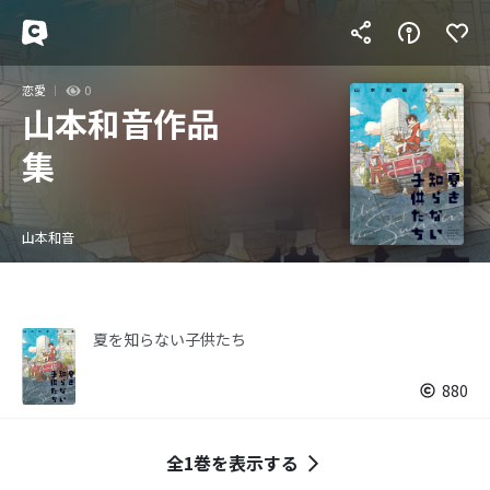
恋愛
0
山本和音作品
集
山本和音
夏を知らない子供たち
880
全1巻を表示する