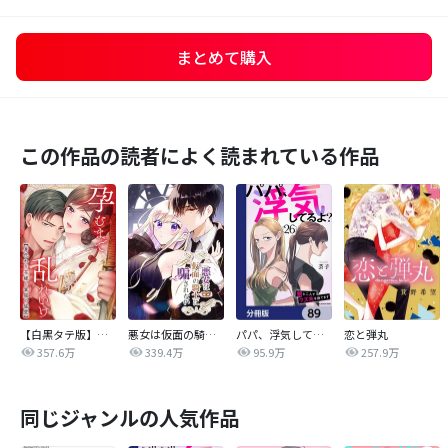
まとめて購入
この作品の読者によく読まれている作品
【白黒タテ版】孕むまで乱れいけ～身代わり花嫁と軍服の猛愛
悪女は仮面の騎士に騙されない
パパ、浮気してるよ？娘と二人でクズ夫を捨てます【分冊版】
恋と弾丸
357.6万
339.4万
95.9万
257.9万
同じジャンルの人気作品