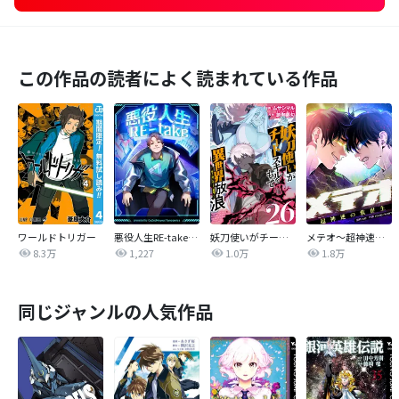
この作品の読者によく読まれている作品
ワールドトリガー
悪役人生RE-take【タテヨミ】
妖刀使いがチートスキルをもって異世界放浪 ～生まれ持ったチートは最強！！～
メテオ～超神速の救世主～【タテヨミ】
8.3万
1,227
1.0万
1.8万
同じジャンルの人気作品