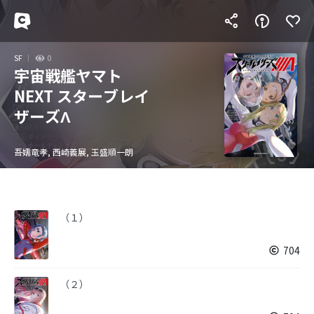
SF
0
宇宙戦艦ヤマト
NEXT スターブレイ
ザーズΛ
吾嬬竜孝, 西崎義展, 玉盛順一朗
（１）
704
（２）