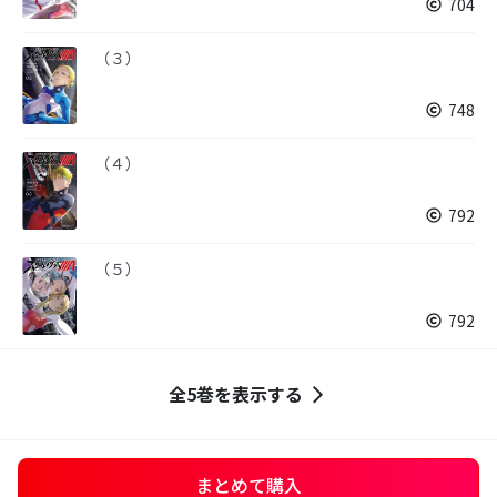
704
（３）
748
（４）
792
（５）
792
全5巻を表示する
まとめて購入