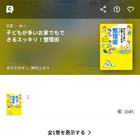
恋愛
0
子どもが多いお家でもで
きるスッキリ！整理術
まえだゆずこ, 神村さゆり
1
1045
全1巻を表示する