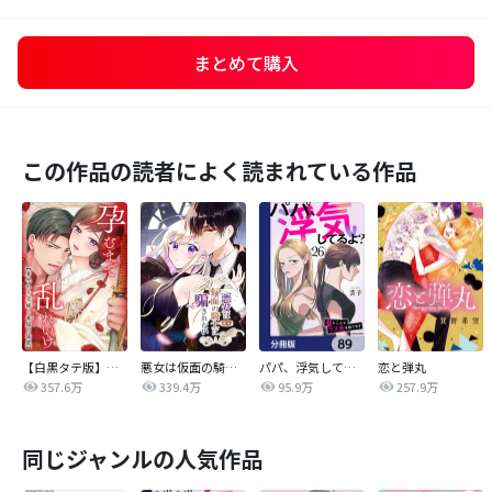
まとめて購入
この作品の読者によく読まれている作品
【白黒タテ版】孕むまで乱れいけ～身代わり花嫁と軍服の猛愛
悪女は仮面の騎士に騙されない
パパ、浮気してるよ？娘と二人でクズ夫を捨てます【分冊版】
恋と弾丸
357.6万
339.4万
95.9万
257.9万
同じジャンルの人気作品