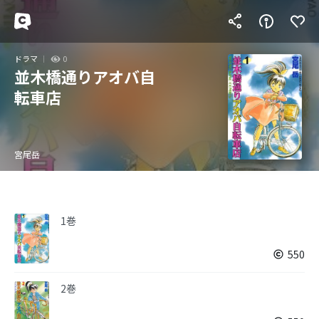
ドラマ
0
並木橋通りアオバ自
転車店
宮尾岳
1巻
550
2巻