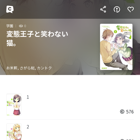
学園
0
変態王子と笑わない
猫。
お米軒, さがら総, カントク
1
576
2