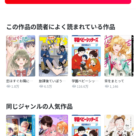
この作品の読者によく読まれている作品
恋はすぐお隣に【タテヨミ】
放課後ていぼう日誌
学園ベビーシッターズ
空をまとって
1.8万
6.5万
116.6万
1,146
同じジャンルの人気作品