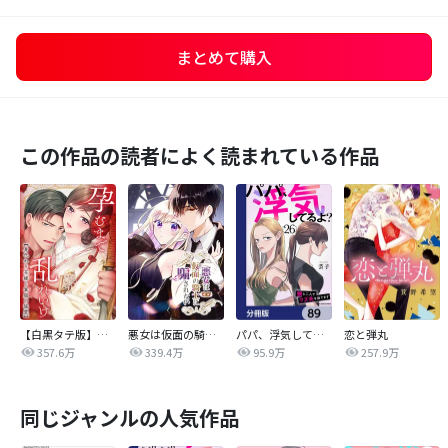
まとめて購入
この作品の読者によく読まれている作品
【白黒タテ版】孕むまで乱れいけ～身代わり花嫁と軍服の猛愛
悪女は仮面の騎士に騙されない
パパ、浮気してるよ？娘と二人でクズ夫を捨てます【分冊版】
恋と弾丸
357.6万
339.4万
95.9万
257.9万
同じジャンルの人気作品